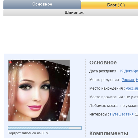
Основное
Блог
( 0 )
Шпионаж
Основное
Дата рождения :
19 Декаб
Место рождения :
Россия
,
Н
Место нахождения :
Россия
Место проживания : не ука
Любимые места : не указа
Интересы :
Путешествия
(1
Комплименты
Портрет заполнен на 83 %