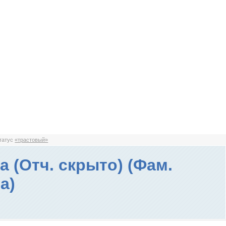
статус
«трастовый»
а (Отч. скрыто) (Фам.
а)