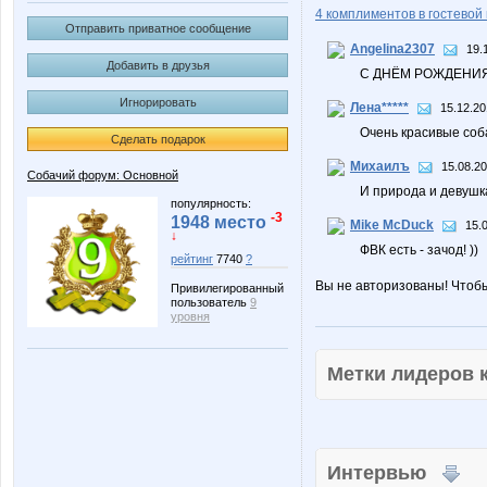
4 комплиментов в гостевой 
Отправить приватное сообщение
Angelina2307
19.
Добавить в друзья
С ДНЁМ РОЖДЕНИЯ!
Игнорировать
Лена*****
15.12.20
Очень красивые собачки!!
Сделать подарок
Михаилъ
15.08.20
Собачий форум: Основной
И природа и девушка
популярность:
-3
1948 место
Mike McDuck
15.
↓
ФВК есть - зачод! ))
рейтинг
7740
?
Вы не авторизованы! Чтоб
Привилегированный
пользователь
9
уровня
Метки лидеров
Интервью