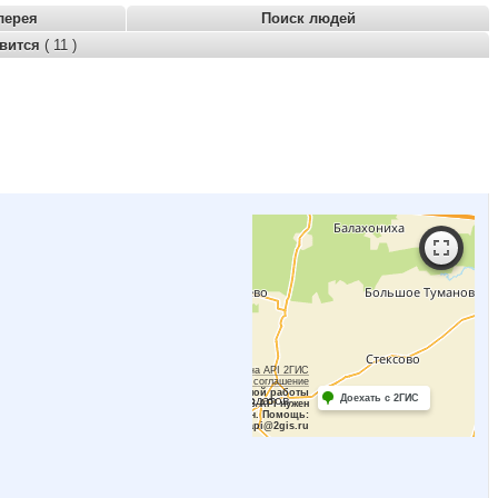
лерея
Поиск людей
авится
( 11 )
Работает на API 2ГИС
Лицензионное соглашение
Для корректной работы
Доехать с 2ГИС
Raster JS API нужен
ключ. Помощь:
api@2gis.ru