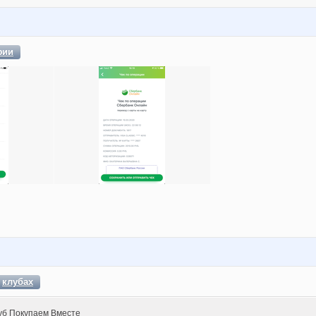
фии
в
клубах
уб Покупаем Вместе