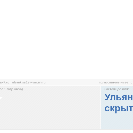
санКис
:
ulsankiss19.www.nn.ru
пользователь имеет 
е 1 года назад
настоящее имя:
Ульян
скрыт