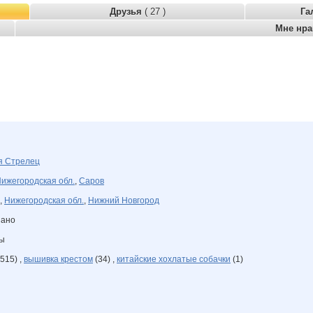
Друзья
( 27 )
Га
Мне нр
ря
Стрелец
ижегородская обл.
,
Саров
,
Нижегородская обл.
,
Нижний Новгород
зано
ны
515) ,
вышивка крестом
(34) ,
китайские хохлатые собачки
(1)